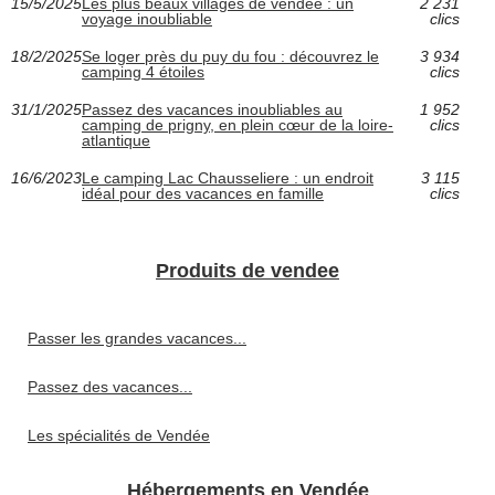
15/5/2025
Les plus beaux villages de vendée : un
2 231
voyage inoubliable
clics
18/2/2025
Se loger près du puy du fou : découvrez le
3 934
camping 4 étoiles
clics
31/1/2025
Passez des vacances inoubliables au
1 952
camping de prigny, en plein cœur de la loire-
clics
atlantique
16/6/2023
Le camping Lac Chausseliere : un endroit
3 115
idéal pour des vacances en famille
clics
Produits de vendee
Passer les grandes vacances...
Passez des vacances...
Les spécialités de Vendée
Hébergements en Vendée