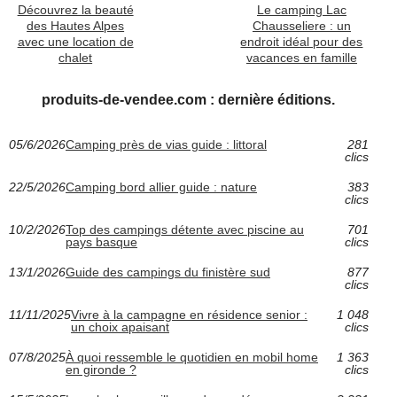
Découvrez la beauté
Le camping Lac
des Hautes Alpes
Chausseliere : un
avec une location de
endroit idéal pour des
chalet
vacances en famille
produits-de-vendee.com : dernière éditions.
05/6/2026
Camping près de vias guide : littoral
281
clics
22/5/2026
Camping bord allier guide : nature
383
clics
10/2/2026
Top des campings détente avec piscine au
701
pays basque
clics
13/1/2026
Guide des campings du finistère sud
877
clics
11/11/2025
Vivre à la campagne en résidence senior :
1 048
un choix apaisant
clics
07/8/2025
À quoi ressemble le quotidien en mobil home
1 363
en gironde ?
clics