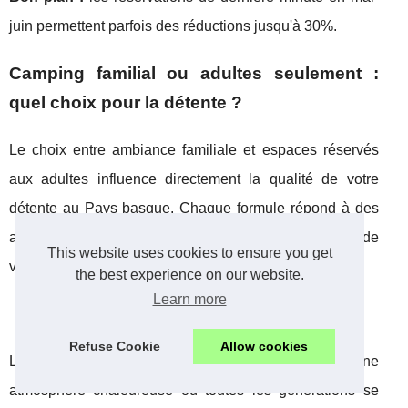
juin permettent parfois des réductions jusqu'à 30%.
Camping familial ou adultes seulement :
quel choix pour la détente ?
Le choix entre ambiance familiale et espaces réservés
aux adultes influence directement la qualité de votre
détente au Pays basque. Chaque formule répond à des
attentes spécifiques selon votre profil et vos priorités de
This website uses cookies to ensure you get
vacances.
the best experience on our website.
Learn more
Campings familiaux : animation et convivialité
Refuse Cookie
Allow cookies
Les
camping familial pays basque
privilégient une
atmosphère chaleureuse où toutes les générations se