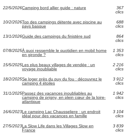
22/5/2026
Camping bord allier guide : nature
367
clics
10/2/2026
Top des campings détente avec piscine au
688
pays basque
clics
13/1/2026
Guide des campings du finistère sud
864
clics
07/8/2025
À quoi ressemble le quotidien en mobil home
1 353
en gironde ?
clics
15/5/2025
Les plus beaux villages de vendée : un
2 216
voyage inoubliable
clics
18/2/2025
Se loger près du puy du fou : découvrez le
3 912
camping 4 étoiles
clics
31/1/2025
Passez des vacances inoubliables au
1 942
camping de prigny, en plein cœur de la loire-
clics
atlantique
16/6/2023
Le camping Lac Chausseliere : un endroit
3 104
idéal pour des vacances en famille
clics
27/5/2023
La Slow Life dans les Villages Slow en
3 839
France
clics