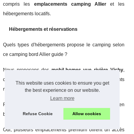
compris les
emplacements camping Allier
et les
hébergements locatifs.
Hébergements et réservations
Quels types d'hébergements propose le camping selon
ce camping bord Allier guide ?
Nous proposons des
mobil-homes vue rivière Vichy
,
des lodges insolites, des chalets et des emplacements
This website uses cookies to ensure you get
nus pour tentes et caravanes.
the best experience on our website.
Learn more
Peut-on réserver un emplacement directement en
Refuse Cookie
Allow cookies
bordure de l'Allier ?
Oui, plusieurs emplacements premium offrent un accès