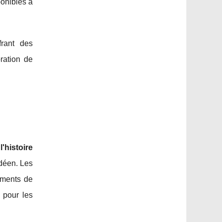
ponibles à
frant des
ration de
e
l'histoire
déen. Les
oments de
 pour les