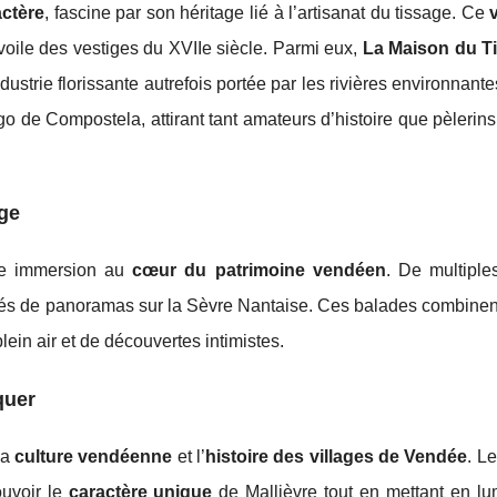
actère
, fascine par son héritage lié à l’artisanat du tissage. Ce
dévoile des vestiges du XVIIe siècle. Parmi eux,
La Maison du T
dustrie florissante autrefois portée par les rivières environnante
o de Compostela, attirant tant amateurs d’histoire que pèlerin
ge
une immersion au
cœur du patrimoine vendéen
. De multiple
és de panoramas sur la Sèvre Nantaise. Ces balades combinent 
lein air et de découvertes intimistes.
quer
la
culture vendéenne
et l’
histoire des villages de Vendée
. L
ouvoir le
caractère unique
de Mallièvre tout en mettant en lu