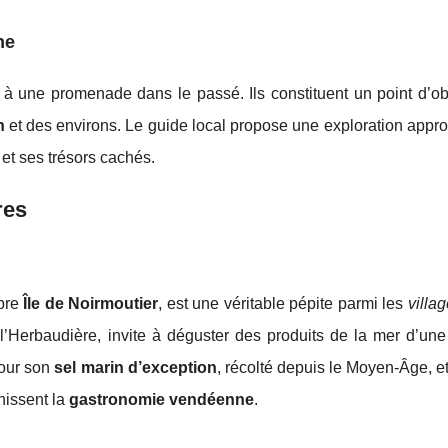
ne
 à une promenade dans le passé. Ils constituent un point d’ob
n
et des environs. Le guide local propose une exploration appr
 et ses trésors cachés.
res
èbre
Île de Noirmoutier
, est une véritable pépite parmi les
villag
’Herbaudière, invite à déguster des produits de la mer d’une 
pour son
sel marin d’exception
, récolté depuis le Moyen-Âge, e
hissent la
gastronomie vendéenne
.