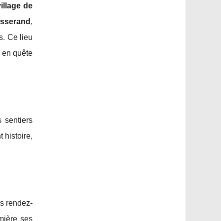
village de
isserand
,
s. Ce lieu
s en quête
s sentiers
histoire,
es rendez-
mière ses