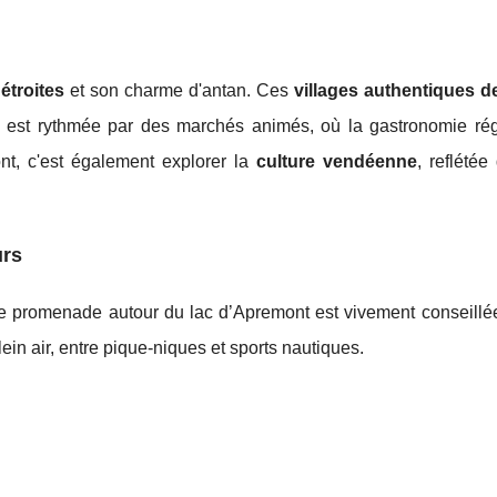
 étroites
et son charme d'antan. Ces
villages authentiques 
e est rythmée par des marchés animés, où la gastronomie rég
ont, c'est également explorer la
culture vendéenne
, reflété
urs
e promenade autour du lac d’Apremont est vivement conseillée
lein air, entre pique-niques et sports nautiques.