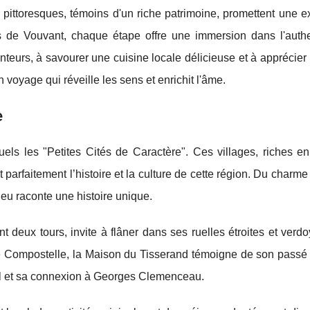
 pittoresques, témoins d'un riche patrimoine, promettent une e
 de Vouvant, chaque étape offre une immersion dans l'authen
anteurs, à savourer une cuisine locale délicieuse et à apprécier
n voyage qui réveille les sens et enrichit l'âme.
e
s les "Petites Cités de Caractère". Ces villages, riches en 
 parfaitement l’histoire et la culture de cette région.
Du charme
eu raconte une histoire unique.
eux tours, invite à flâner dans ses ruelles étroites et verdo
 de Compostelle, la Maison du Tisserand témoigne de son passé 
al et sa connexion à Georges Clemenceau.