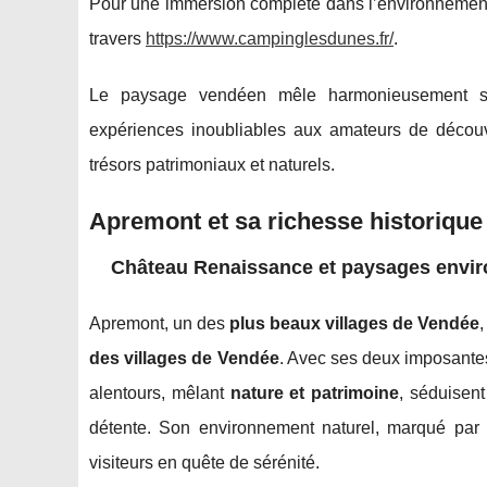
Pour une immersion complète dans l’environnement l
travers
https://www.campinglesdunes.fr/
.
Le paysage vendéen mêle harmonieusement sites
expériences inoubliables aux amateurs de découve
trésors patrimoniaux et naturels.
Apremont et sa richesse historique
Château Renaissance et paysages envi
Apremont, un des
plus beaux villages de Vendée
des villages de Vendée
. Avec ses deux imposantes
alentours, mêlant
nature et patrimoine
, séduisent
détente. Son environnement naturel, marqué par se
visiteurs en quête de sérénité.