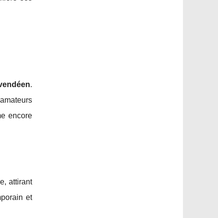
vendéen
.
s amateurs
me encore
, attirant
mporain et